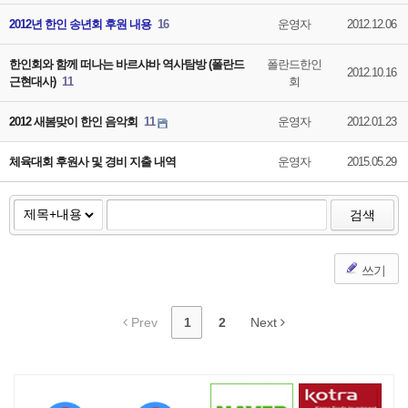
2012년 한인 송년회 후원 내용
16
운영자
2012.12.06
한인회와 함께 떠나는 바르샤바 역사탐방 (폴란드
폴란드한인
2012.10.16
근현대사)
11
회
2012 새봄맞이 한인 음악회
11
운영자
2012.01.23
체육대회 후원사 및 경비 지출 내역
운영자
2015.05.29
검색
쓰기
Prev
1
2
Next