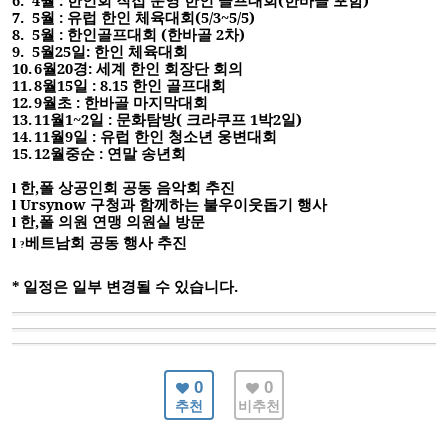
7.
5
월
:
유럽 한인 체육대회
(5/3~5/5)
8.
5
월
:
한인골프대회
(
한바골
2
차
)
9.
5
월
25
일
:
한인 체육대회
10.
6
월
20
경
:
세계 한인 회장단 회의
11.
8
월
15
일
: 8.15
한인 골프대회
12.
9
월초
:
한바골 마지막대회
13.
11
월
1~2
일
:
문화탐방
(
크라쿠프
1
박
2
일
)
14.
11
월
9
일
:
유럽 한인 청소년 웅변대회
15.
12
월중순
:
연말 송년회
한
,
폴 상공인회 공동 음악회 추진
l
Ursynow
구청과 함께하는 불우이웃돕기 행사
l
한
,
폴 의원 연맹 의원실 방문
l
l
베트남회 공동 행사 추진
?
* 일정은 일부 변경될 수 있습니다.
0
0
추천
비추천