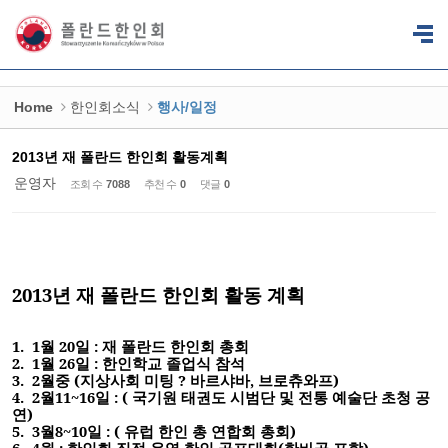
Sketchbook5, 스케치북5
Sketchbook5, 스케치북5
Home
한인회소식
행사/일정
2013년 재 폴란드 한인회 활동계획
운영자
조회 수
7088
추천 수
0
댓글
0
2013
년 재 폴란드 한
인회 활동 계획
1.
1
월
20
일
:
재 폴란드 한
인회 총회
2.
1
월
26
일
:
한
인학교 졸업식 참석
3.
2
월중
(
지상사회 미팅
?
바르샤바
,
브로츄와프
)
4.
2
월
11~16
일
: (
국기원 태권도 시범단 및 전통 예술단 초청 공
연
)
5.
3
월
8~10
일
: (
유럽 한인 총 연합회 총회
)
6.
4
월
:
한인회 직접 운영 한인 골프대회
(
한바골 포함
)