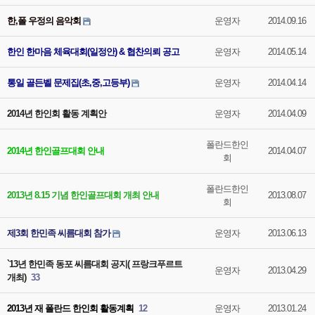
한,폴 우정의 음악회
운영자
2014.09.16
한인 한마음 체육대회(일정안) & 협찬의뢰 공고
운영자
2014.05.14
통일 골든벨 문제집(초,중,고등부)
운영자
2014.04.14
2014년 한인회 활동 계획안
운영자
2014.04.09
폴란드한인
2014년 한인골프대회 안내
2014.04.07
회
폴란드한인
2013년 8.15 기념 한인골프대회 개최 안내
2013.08.07
회
제3회 한민족 씨름대회 참가
운영자
2013.06.13
`13년 한민족 동포 씨름대회 공지( 프랑크푸르트
운영자
2013.04.29
개최)
33
2013년 재 폴란드 한인회 활동계획
12
운영자
2013.01.24