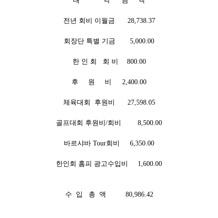
내 역
금 액
전년 회비 이월금
28,738.37
회장단 특별 기금
5,000.00
한 인 회 회 비
800.00
후 원 비
2,400.00
체육대회 후원비
27,598.05
골프대회 후원비/회비
8,500.00
바르샤바 Tour회비
6,350.00
한인회 홈피 광고수입비
1,600.00
수 입 총 액 80,986.42