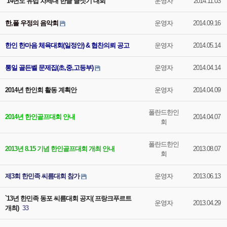
`14년도 유럽 차세대 한글 글짓기 대회
운영자
2014.11.03
한,폴 우정의 음악회
운영자
2014.09.16
한인 한마음 체육대회(일정안) & 협찬의뢰 공고
운영자
2014.05.14
통일 골든벨 문제집(초,중,고등부)
운영자
2014.04.14
2014년 한인회 활동 계획안
운영자
2014.04.09
폴란드한인
2014년 한인골프대회 안내
2014.04.07
회
폴란드한인
2013년 8.15 기념 한인골프대회 개최 안내
2013.08.07
회
제3회 한민족 씨름대회 참가
운영자
2013.06.13
`13년 한민족 동포 씨름대회 공지( 프랑크푸르트
운영자
2013.04.29
개최)
33