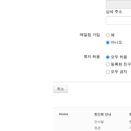
상세 주소
메일링 가입
예
아니오
쪽지 허용
모두 허용
등록된 친구
모두 금지
취소
Home
한인회 안내
인사말
정관