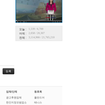
1,539
/
6,700
오늘 :
2,058
/
20,307
어제 :
3,114,966
/
21,765,210
전체 :
업체/단체
동호회
광고후원업체
폴란드어
한인지정모범업소
테니스