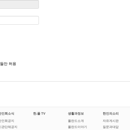
들만 허용
한인회소식
한.폴 TV
생활과정보
한인의소리
한인회공지
폴란드소개
자유게시판
기관단체공지
폴란드이야기
질문과대답