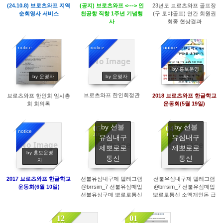
(24.10.8) 브로츠와프 지역
(공지) 브로츠와프 <---> 인
23년도 브로츠와프 골프장
순회영사 서비스
천공항 직항 1주년 기념행
(구 토야골프) 연간 회원권
사
최종 협상결과
notice
notice
notice
No Image
733
839
1597
by 홍보운영
by 운영자
by 운영자
자
브로츠와프 한인회정관
브로츠와프 한인회 임시총
2018 브로츠와프 한글학교
회 회의록
운동회(5월 19일)
by 선불
by 선불
05
04
notice
JUL
JUL
유심내구
유심내구
No Image
No Image
No Image
제뽀로로
제뽀로로
1530
6
7
by 홍보운영
통신
통신
자
2017 브로츠와프 한글학교
선불유심내구제 텔레그램
선불유심내구제 텔레그램
운동회(6월 10일)
@brrsim_7 선불유심매입
@brrsim_7 선불유심매입
선불유심구매 뽀로로통신
뽀로로통신 소액개인돈 급
급전 대학생내구제 비상금
전 연체자바로소액급전 선
연체자바로소액급전 주말
불유심구매 무방문무서류
12
01
소액급전