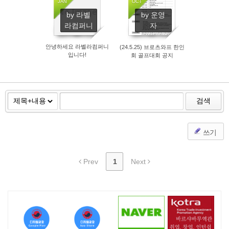
JAN
OCT
No Image
by 라벨
by 운영
106
415
라컴퍼니
자
안녕하세요 라벨라컴퍼니
(24.5.25) 브로츠와프 한인
입니다!
회 골프대회 공지
검색
쓰기
Prev
1
Next