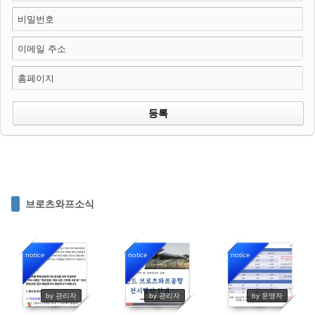
비밀번호
이메일 주소
홈페이지
브로츠와프소식
notice
notice
notice
414
451
1081
by 관리자
by 관리자
by 운영자