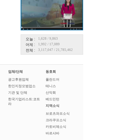
1,628
/
9,863
오늘 :
1,992
/
17,089
어제 :
3,117,047
/
21,785,462
전체 :
업체/단체
동호회
광고후원업체
폴란드어
한인지정모범업소
테니스
기관 및 단체
산악회
한국기업리스트:코트
베드민턴
라
지역소식
브로츠와프소식
크라쿠프소식
카토비체소식
바르샤바