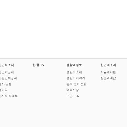
한인회소식
한.폴 TV
생활과정보
한인의소리
한인회공지
폴란드소개
자유게시판
기관단체공지
폴란드이야기
질문과대답
행사/일정
경제,문화,법률
갤러리
벼룩시장
이사회 회의록
구인/구직