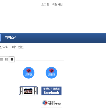
로그인
회원가입
지역소식
산악회
베드민턴
Li
Zi
G
st
n
al
e
le
r
y