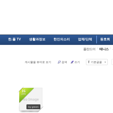
한.폴 TV
생활과정보
한인의소리
업체/단체
동호회
폴란드어
테니스
T
게시물을 뷰어로 보기
검색
쓰기
기본글꼴
16
JAN
No Image
9368
by green