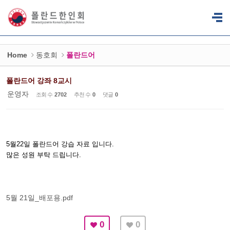
Sketchbook5, 스케치북5
Sketchbook5, 스케치북5
Home
동호회
폴란드어
폴란드어 강좌 8교시
운영자
조회 수
2702
추천 수
0
댓글
0
5월22일 폴란드어 강습 자료 입니다.
많은 성원 부탁 드립니다.
5월 21일_배포용.pdf
0
0