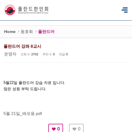
Sketchbook5, 스케치북5
Sketchbook5, 스케치북5
Home
동호회
폴란드어
폴란드어 강좌 8교시
운영자
조회 수
2702
추천 수
0
댓글
0
5월22일 폴란드어 강습 자료 입니다.
많은 성원 부탁 드립니다.
5월 21일_배포용.pdf
0
0