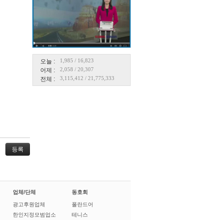
1,985
/
16,823
오늘 :
2,058
/
20,307
어제 :
3,115,412
/
21,775,333
전체 :
업체/단체
동호회
광고후원업체
폴란드어
한인지정모범업소
테니스