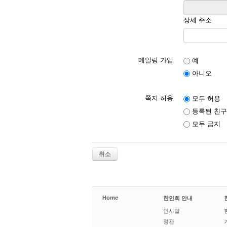
상세 주소
메일링 가입
예
아니오
쪽지 허용
모두 허용
등록된 친구
모두 금지
취소
Home
한인회 안내
인사말
정관