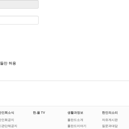
들만 허용
한인회소식
한.폴 TV
생활과정보
한인의소리
한인회공지
폴란드소개
자유게시판
기관단체공지
폴란드이야기
질문과대답