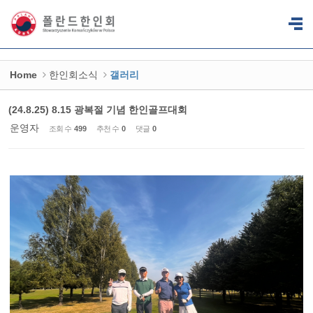
Sketchbook5, 스케치북5
Sketchbook5, 스케치북5
Home
한인회소식
갤러리
(24.8.25) 8.15 광복절 기념 한인골프대회
운영자
조회 수
499
추천 수
0
댓글
0