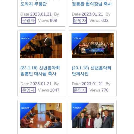
도라지 무용단
정동완 협의장님 축사
Date
2023.01.21
By
Date
2023.01.21
By
운영자
Views
809
운영자
Views
832
notice
notice
(23.1.18) 신년음악회
(23.1.18) 신년음악회
임훈민 대사님 축사
단체사진
Date
2023.01.21
By
Date
2023.01.21
By
운영자
Views
1047
운영자
Views
776
notice
notice