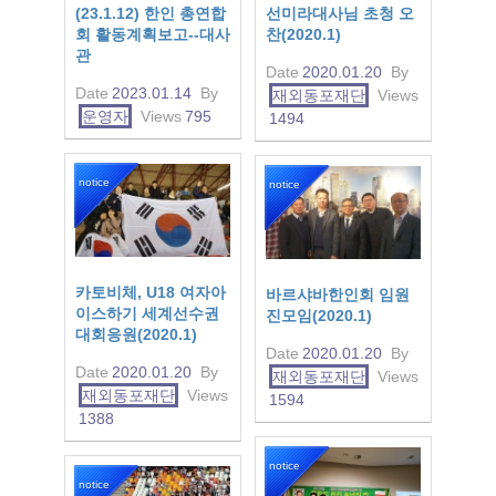
(23.1.12) 한인 총연합
선미라대사님 초청 오
회 활동계획보고--대사
찬(2020.1)
관
Date
2020.01.20
By
Date
2023.01.14
By
재외동포재단
Views
운영자
Views
795
1494
notice
notice
카토비체, U18 여자아
바르샤바한인회 임원
이스하기 세계선수권
진모임(2020.1)
대회응원(2020.1)
Date
2020.01.20
By
Date
2020.01.20
By
재외동포재단
Views
재외동포재단
Views
1594
1388
notice
notice